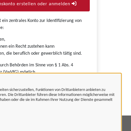
skonto erstellen oder anmelden
ein zentrales Konto zur Identifizierung von
e:
en,
nen ein Recht zustehen kann
n, die beruflich oder gewerblich tätig sind.
durch Behörden im Sinne von § 1 Abs. 4
z (VwVfG) möglich.
eiten sicherzustellen, Funktionen von Drittanbietern anbieten zu
eren. Die Drittanbieter führen diese Informationen möglicherweise mit
t haben oder die sie im Rahmen Ihrer Nutzung der Dienste gesammelt
mpressum