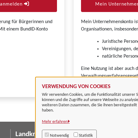
r anmelden
Mein Unternehmen
zierung für Bürgerinnen und
Mein Unternehmenskonto ist 
. Mit einem BundID-Konto
Organisationen, insbesonder
Juristische Person
Vereinigungen, de
natürliche Persone
Eine Nutzung ist aber auch 
Verwaltungsverfahrensgeset
VERWENDUNG VON COOKIES
Wir verwenden Cookies, um die Funktionalität unserer S
können und die Zugriffe auf unsere Webseite zu analysi
weiteren Daten zusammen, die Sie ihnen bereitgestell
haben.
Mehr erfahren
Landkreis Göttingen
I
Notwendig
Statistik