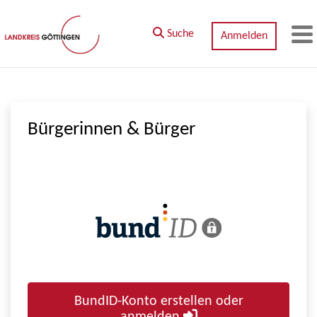
Zum Hauptinhalt springen
Suche
Anmelden
M
Bürgerinnen & Bürger
BundID-Konto erstellen oder