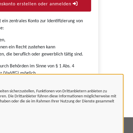
skonto erstellen oder anmelden
ein zentrales Konto zur Identifizierung von
e:
en,
nen ein Recht zustehen kann
n, die beruflich oder gewerblich tätig sind.
durch Behörden im Sinne von § 1 Abs. 4
z (VwVfG) möglich.
eiten sicherzustellen, Funktionen von Drittanbietern anbieten zu
eren. Die Drittanbieter führen diese Informationen möglicherweise mit
t haben oder die sie im Rahmen Ihrer Nutzung der Dienste gesammelt
mpressum