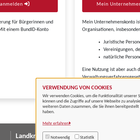
r anmelden
Mein Unternehmen
zierung für Bürgerinnen und
Mein Unternehmenskonto ist 
. Mit einem BundID-Konto
Organisationen, insbesonder
Juristische Person
Vereinigungen, de
natürliche Persone
Eine Nutzung ist aber auch 
Verwaltungsverfahrensgeset
VERWENDUNG VON COOKIES
Wir verwenden Cookies, um die Funktionalität unserer S
können und die Zugriffe auf unsere Webseite zu analysi
weiteren Daten zusammen, die Sie ihnen bereitgestell
haben.
Mehr erfahren
Landkreis Göttingen
I
Notwendig
Statistik