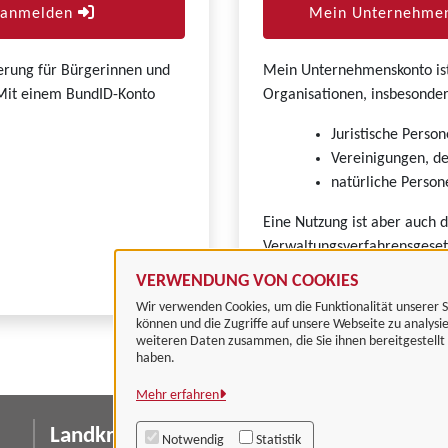
r anmelden
Mein Unternehmen
zierung für Bürgerinnen und
Mein Unternehmenskonto ist 
. Mit einem BundID-Konto
Organisationen, insbesonder
Juristische Person
Vereinigungen, de
natürliche Persone
Eine Nutzung ist aber auch 
Verwaltungsverfahrensgeset
VERWENDUNG VON COOKIES
Wir verwenden Cookies, um die Funktionalität unserer S
können und die Zugriffe auf unsere Webseite zu analysi
weiteren Daten zusammen, die Sie ihnen bereitgestell
haben.
Mehr erfahren
Landkreis Göttingen
I
Notwendig
Statistik