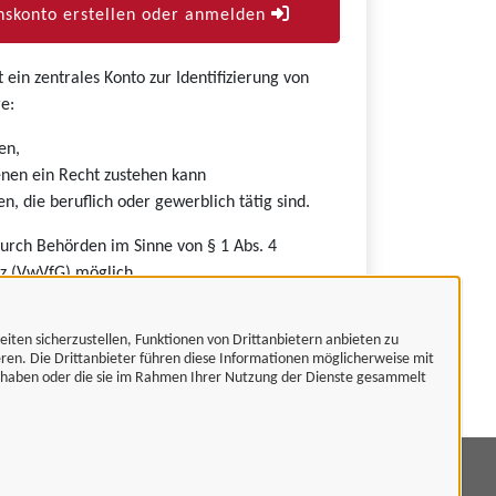
skonto erstellen oder anmelden
ein zentrales Konto zur Identifizierung von
e:
en,
nen ein Recht zustehen kann
n, die beruflich oder gewerblich tätig sind.
durch Behörden im Sinne von § 1 Abs. 4
z (VwVfG) möglich.
eiten sicherzustellen, Funktionen von Drittanbietern anbieten zu
eren. Die Drittanbieter führen diese Informationen möglicherweise mit
t haben oder die sie im Rahmen Ihrer Nutzung der Dienste gesammelt
mpressum