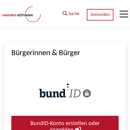
Zum Hauptinhalt springen
Suche
Anmelden
M
Bürgerinnen & Bürger
BundID-Konto erstellen oder