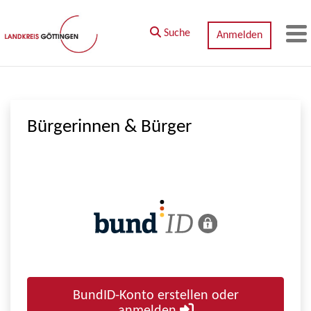
Zum Hauptinhalt springen
Suche
Anmelden
M
Bürgerinnen & Bürger
BundID-Konto erstellen oder