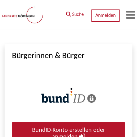
Zum Hauptinhalt springen
Suche
Anmelden
M
Bürgerinnen & Bürger
BundID-Konto erstellen oder