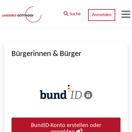
Zum Hauptinhalt springen
Suche
Anmelden
M
Bürgerinnen & Bürger
BundID-Konto erstellen oder