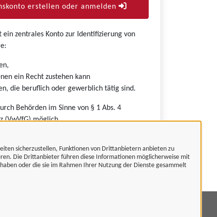
skonto erstellen oder anmelden
ein zentrales Konto zur Identifizierung von
e:
en,
nen ein Recht zustehen kann
n, die beruflich oder gewerblich tätig sind.
durch Behörden im Sinne von § 1 Abs. 4
z (VwVfG) möglich.
eiten sicherzustellen, Funktionen von Drittanbietern anbieten zu
eren. Die Drittanbieter führen diese Informationen möglicherweise mit
t haben oder die sie im Rahmen Ihrer Nutzung der Dienste gesammelt
mpressum