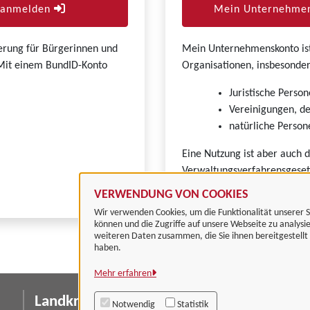
r anmelden
Mein Unternehmen
zierung für Bürgerinnen und
Mein Unternehmenskonto ist 
. Mit einem BundID-Konto
Organisationen, insbesonder
Juristische Person
Vereinigungen, de
natürliche Persone
Eine Nutzung ist aber auch 
Verwaltungsverfahrensgeset
VERWENDUNG VON COOKIES
Wir verwenden Cookies, um die Funktionalität unserer S
können und die Zugriffe auf unsere Webseite zu analysi
weiteren Daten zusammen, die Sie ihnen bereitgestell
haben.
Mehr erfahren
Landkreis Göttingen
I
Notwendig
Statistik