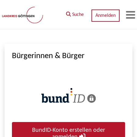
Zum Hauptinhalt springen
Suche
Anmelden
M
Bürgerinnen & Bürger
BundID-Konto erstellen oder