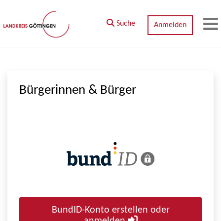
Zum Hauptinhalt springen
Suche
Anmelden
M
Bürgerinnen & Bürger
BundID-Konto erstellen oder