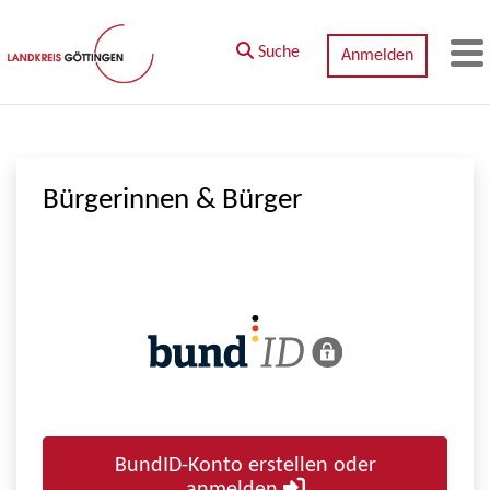
Zum Hauptinhalt springen
Suche
Anmelden
M
Bürgerinnen & Bürger
BundID-Konto erstellen oder