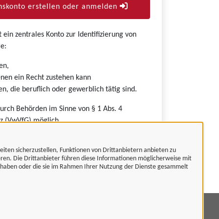
skonto erstellen oder anmelden
ein zentrales Konto zur Identifizierung von
e:
en,
nen ein Recht zustehen kann
n, die beruflich oder gewerblich tätig sind.
durch Behörden im Sinne von § 1 Abs. 4
z (VwVfG) möglich.
eiten sicherzustellen, Funktionen von Drittanbietern anbieten zu
eren. Die Drittanbieter führen diese Informationen möglicherweise mit
t haben oder die sie im Rahmen Ihrer Nutzung der Dienste gesammelt
mpressum