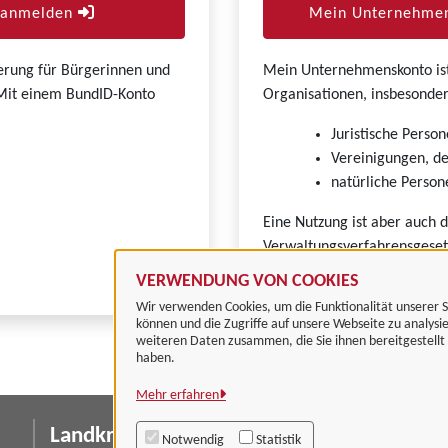
r anmelden
Mein Unternehmen
zierung für Bürgerinnen und
Mein Unternehmenskonto ist 
. Mit einem BundID-Konto
Organisationen, insbesonder
Juristische Person
Vereinigungen, de
natürliche Persone
Eine Nutzung ist aber auch 
Verwaltungsverfahrensgeset
VERWENDUNG VON COOKIES
Wir verwenden Cookies, um die Funktionalität unserer S
können und die Zugriffe auf unsere Webseite zu analysi
weiteren Daten zusammen, die Sie ihnen bereitgestell
haben.
Mehr erfahren
Landkreis Göttingen
I
Notwendig
Statistik