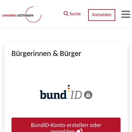
Zum Hauptinhalt springen
Suche
Anmelden
M
Bürgerinnen & Bürger
BundID-Konto erstellen oder