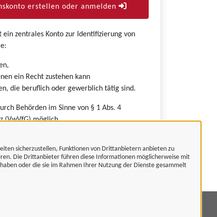
skonto erstellen oder anmelden
ein zentrales Konto zur Identifizierung von
e:
en,
nen ein Recht zustehen kann
n, die beruflich oder gewerblich tätig sind.
durch Behörden im Sinne von § 1 Abs. 4
z (VwVfG) möglich.
eiten sicherzustellen, Funktionen von Drittanbietern anbieten zu
eren. Die Drittanbieter führen diese Informationen möglicherweise mit
t haben oder die sie im Rahmen Ihrer Nutzung der Dienste gesammelt
mpressum