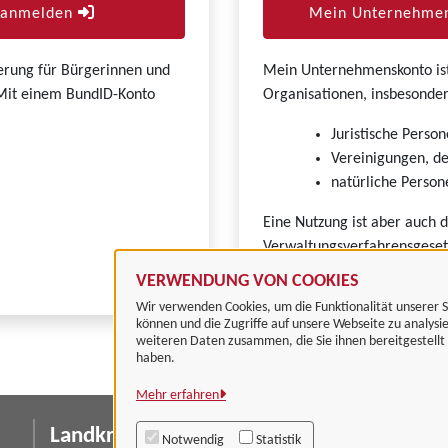
r anmelden
Mein Unternehmen
zierung für Bürgerinnen und
Mein Unternehmenskonto ist 
. Mit einem BundID-Konto
Organisationen, insbesonder
Juristische Person
Vereinigungen, de
natürliche Persone
Eine Nutzung ist aber auch 
Verwaltungsverfahrensgeset
VERWENDUNG VON COOKIES
Wir verwenden Cookies, um die Funktionalität unserer S
können und die Zugriffe auf unsere Webseite zu analysi
weiteren Daten zusammen, die Sie ihnen bereitgestell
haben.
Mehr erfahren
Landkreis Göttingen
I
Notwendig
Statistik