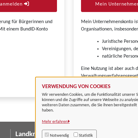
r anmelden
Mein Unternehmen
zierung für Bürgerinnen und
Mein Unternehmenskonto ist 
. Mit einem BundID-Konto
Organisationen, insbesonder
Juristische Person
Vereinigungen, de
natürliche Persone
Eine Nutzung ist aber auch 
Verwaltungsverfahrensgeset
VERWENDUNG VON COOKIES
Wir verwenden Cookies, um die Funktionalität unserer S
können und die Zugriffe auf unsere Webseite zu analysi
weiteren Daten zusammen, die Sie ihnen bereitgestell
haben.
Mehr erfahren
Landkreis Göttingen
I
Notwendig
Statistik