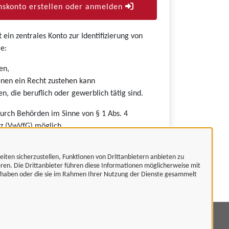
skonto erstellen oder anmelden
ein zentrales Konto zur Identifizierung von
e:
en,
nen ein Recht zustehen kann
n, die beruflich oder gewerblich tätig sind.
durch Behörden im Sinne von § 1 Abs. 4
z (VwVfG) möglich.
eiten sicherzustellen, Funktionen von Drittanbietern anbieten zu
eren. Die Drittanbieter führen diese Informationen möglicherweise mit
t haben oder die sie im Rahmen Ihrer Nutzung der Dienste gesammelt
mpressum