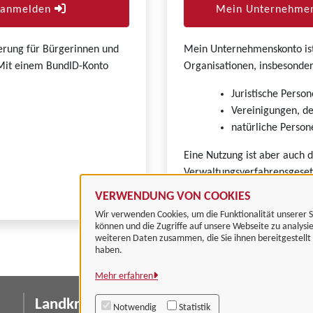
r anmelden
Mein Unternehmen
zierung für Bürgerinnen und
Mein Unternehmenskonto ist 
. Mit einem BundID-Konto
Organisationen, insbesonder
Juristische Person
Vereinigungen, de
natürliche Persone
Eine Nutzung ist aber auch 
Verwaltungsverfahrensgeset
VERWENDUNG VON COOKIES
Wir verwenden Cookies, um die Funktionalität unserer S
können und die Zugriffe auf unsere Webseite zu analysi
weiteren Daten zusammen, die Sie ihnen bereitgestell
haben.
Mehr erfahren
Landkreis Göttingen
I
Notwendig
Statistik