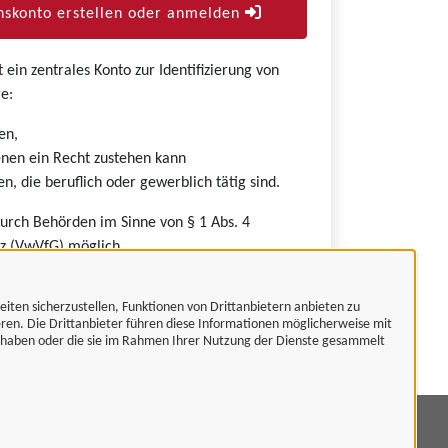
skonto erstellen oder anmelden
ein zentrales Konto zur Identifizierung von
e:
en,
nen ein Recht zustehen kann
n, die beruflich oder gewerblich tätig sind.
durch Behörden im Sinne von § 1 Abs. 4
z (VwVfG) möglich.
eiten sicherzustellen, Funktionen von Drittanbietern anbieten zu
eren. Die Drittanbieter führen diese Informationen möglicherweise mit
t haben oder die sie im Rahmen Ihrer Nutzung der Dienste gesammelt
mpressum