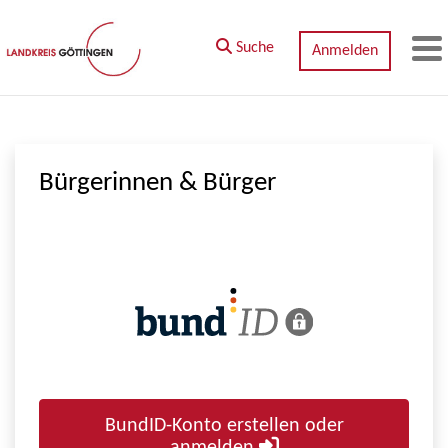
Zum Hauptinhalt springen
Suche
Anmelden
M
Bürgerinnen & Bürger
BundID-Konto erstellen oder