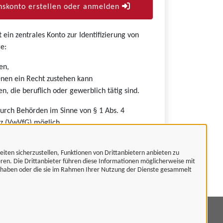
skonto erstellen oder anmelden
ein zentrales Konto zur Identifizierung von
e:
en,
nen ein Recht zustehen kann
n, die beruflich oder gewerblich tätig sind.
durch Behörden im Sinne von § 1 Abs. 4
z (VwVfG) möglich.
eiten sicherzustellen, Funktionen von Drittanbietern anbieten zu
eren. Die Drittanbieter führen diese Informationen möglicherweise mit
t haben oder die sie im Rahmen Ihrer Nutzung der Dienste gesammelt
mpressum