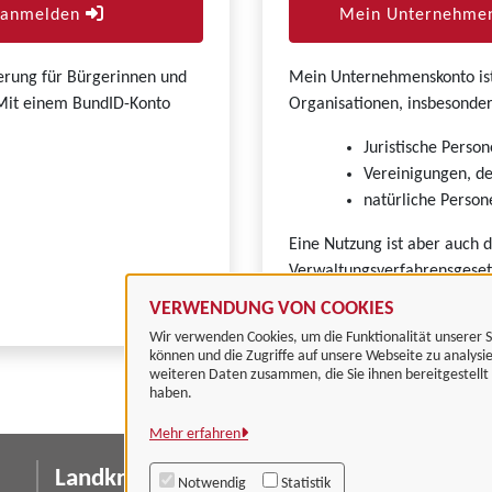
r anmelden
Mein Unternehmen
zierung für Bürgerinnen und
Mein Unternehmenskonto ist 
. Mit einem BundID-Konto
Organisationen, insbesonder
Juristische Person
Vereinigungen, de
natürliche Persone
Eine Nutzung ist aber auch 
Verwaltungsverfahrensgeset
VERWENDUNG VON COOKIES
Wir verwenden Cookies, um die Funktionalität unserer S
können und die Zugriffe auf unsere Webseite zu analysi
weiteren Daten zusammen, die Sie ihnen bereitgestell
haben.
Mehr erfahren
Landkreis Göttingen
I
Notwendig
Statistik