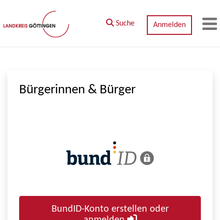
Zum Hauptinhalt springen
Suche
Anmelden
M
Bürgerinnen & Bürger
BundID-Konto erstellen oder