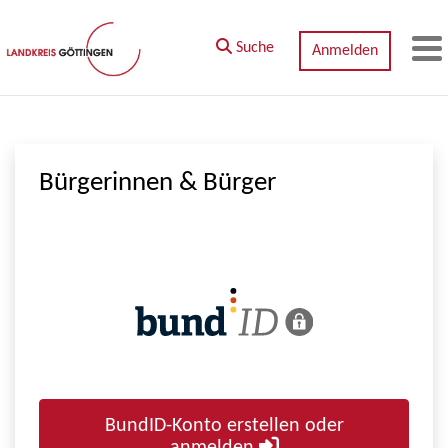
Zum Hauptinhalt springen
Suche
Anmelden
M
Bürgerinnen & Bürger
BundID-Konto erstellen oder