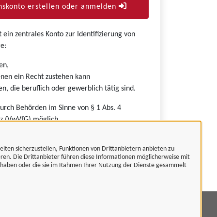
skonto erstellen oder anmelden
ein zentrales Konto zur Identifizierung von
e:
en,
nen ein Recht zustehen kann
n, die beruflich oder gewerblich tätig sind.
durch Behörden im Sinne von § 1 Abs. 4
z (VwVfG) möglich.
eiten sicherzustellen, Funktionen von Drittanbietern anbieten zu
eren. Die Drittanbieter führen diese Informationen möglicherweise mit
t haben oder die sie im Rahmen Ihrer Nutzung der Dienste gesammelt
mpressum