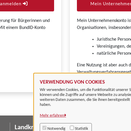
r anmelden
Mein Unternehmen
zierung für Bürgerinnen und
Mein Unternehmenskonto ist 
. Mit einem BundID-Konto
Organisationen, insbesonder
Juristische Person
Vereinigungen, de
natürliche Persone
Eine Nutzung ist aber auch 
Verwaltungsverfahrensgeset
VERWENDUNG VON COOKIES
Wir verwenden Cookies, um die Funktionalität unserer S
können und die Zugriffe auf unsere Webseite zu analysi
weiteren Daten zusammen, die Sie ihnen bereitgestell
haben.
Mehr erfahren
Landkreis Göttingen
I
Notwendig
Statistik