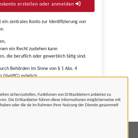
skonto erstellen oder anmelden
ein zentrales Konto zur Identifizierung von
e:
en,
nen ein Recht zustehen kann
n, die beruflich oder gewerblich tätig sind.
durch Behörden im Sinne von § 1 Abs. 4
z (VwVfG) möglich.
eiten sicherzustellen, Funktionen von Drittanbietern anbieten zu
eren. Die Drittanbieter führen diese Informationen möglicherweise mit
t haben oder die sie im Rahmen Ihrer Nutzung der Dienste gesammelt
mpressum