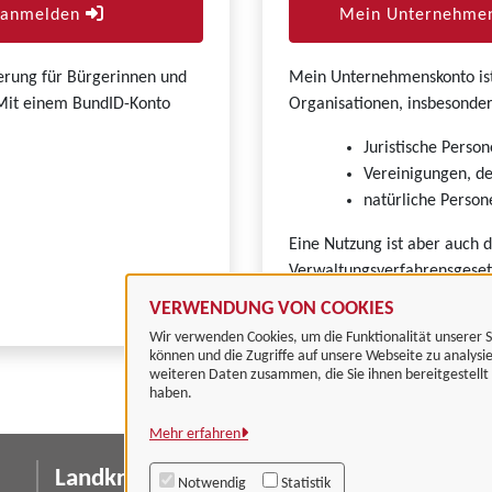
r anmelden
Mein Unternehmen
zierung für Bürgerinnen und
Mein Unternehmenskonto ist 
. Mit einem BundID-Konto
Organisationen, insbesonder
Juristische Person
Vereinigungen, de
natürliche Persone
Eine Nutzung ist aber auch 
Verwaltungsverfahrensgeset
VERWENDUNG VON COOKIES
Wir verwenden Cookies, um die Funktionalität unserer S
können und die Zugriffe auf unsere Webseite zu analysi
weiteren Daten zusammen, die Sie ihnen bereitgestell
haben.
Mehr erfahren
Landkreis Göttingen
I
Notwendig
Statistik