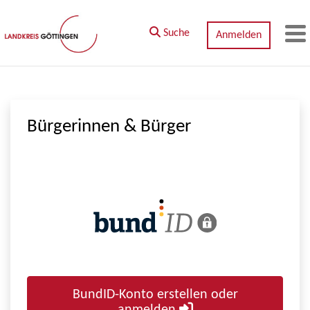
Zum Hauptinhalt springen
Suche
Anmelden
M
Bürgerinnen & Bürger
BundID-Konto erstellen oder