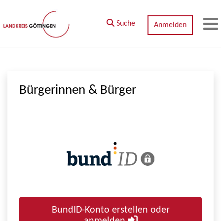
Zum Hauptinhalt springen
Suche
Anmelden
M
Bürgerinnen & Bürger
BundID-Konto erstellen oder