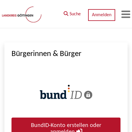
Zum Hauptinhalt springen
Suche
Anmelden
M
Bürgerinnen & Bürger
BundID-Konto erstellen oder