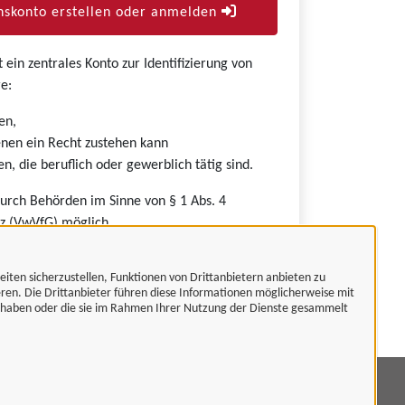
skonto erstellen oder anmelden
ein zentrales Konto zur Identifizierung von
e:
en,
nen ein Recht zustehen kann
n, die beruflich oder gewerblich tätig sind.
durch Behörden im Sinne von § 1 Abs. 4
z (VwVfG) möglich.
eiten sicherzustellen, Funktionen von Drittanbietern anbieten zu
eren. Die Drittanbieter führen diese Informationen möglicherweise mit
t haben oder die sie im Rahmen Ihrer Nutzung der Dienste gesammelt
mpressum