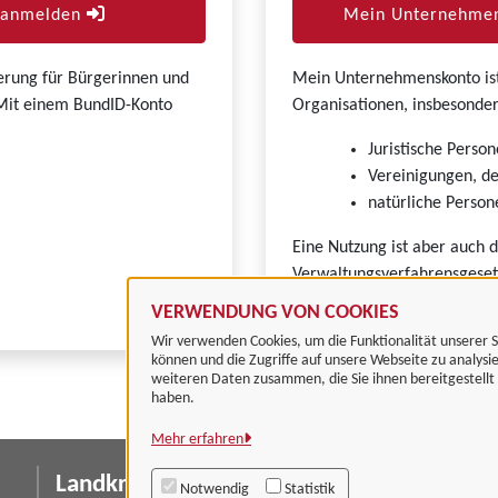
r anmelden
Mein Unternehmen
zierung für Bürgerinnen und
Mein Unternehmenskonto ist 
. Mit einem BundID-Konto
Organisationen, insbesonder
Juristische Person
Vereinigungen, de
natürliche Persone
Eine Nutzung ist aber auch 
Verwaltungsverfahrensgeset
VERWENDUNG VON COOKIES
Wir verwenden Cookies, um die Funktionalität unserer S
können und die Zugriffe auf unsere Webseite zu analysi
weiteren Daten zusammen, die Sie ihnen bereitgestell
haben.
Mehr erfahren
Landkreis Göttingen
I
Notwendig
Statistik