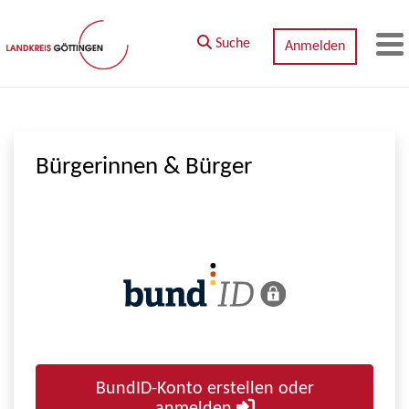
Zum Hauptinhalt springen
Suche
Anmelden
M
Bürgerinnen & Bürger
BundID-Konto erstellen oder