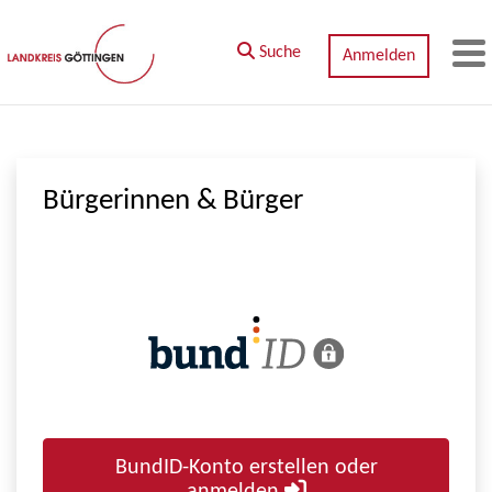
Zum Hauptinhalt springen
Suche
Anmelden
M
Bürgerinnen & Bürger
BundID-Konto erstellen oder