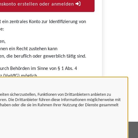
skonto erstellen oder anmelden
ein zentrales Konto zur Identifizierung von
e:
en,
nen ein Recht zustehen kann
n, die beruflich oder gewerblich tätig sind.
durch Behörden im Sinne von § 1 Abs. 4
z (VwVfG) möglich.
eiten sicherzustellen, Funktionen von Drittanbietern anbieten zu
eren. Die Drittanbieter führen diese Informationen möglicherweise mit
t haben oder die sie im Rahmen Ihrer Nutzung der Dienste gesammelt
mpressum