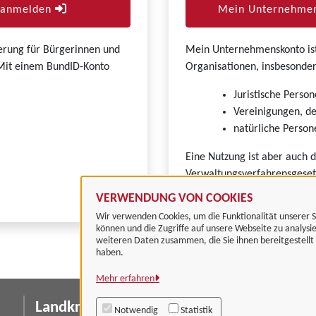
r anmelden
Mein Unternehmen
zierung für Bürgerinnen und
Mein Unternehmenskonto ist 
. Mit einem BundID-Konto
Organisationen, insbesonder
Juristische Person
Vereinigungen, de
natürliche Persone
Eine Nutzung ist aber auch 
Verwaltungsverfahrensgeset
VERWENDUNG VON COOKIES
Wir verwenden Cookies, um die Funktionalität unserer S
können und die Zugriffe auf unsere Webseite zu analysi
weiteren Daten zusammen, die Sie ihnen bereitgestell
haben.
Mehr erfahren
Landkreis Göttingen
I
Notwendig
Statistik