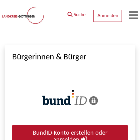
Zum Hauptinhalt springen
Suche
Anmelden
M
Bürgerinnen & Bürger
BundID-Konto erstellen oder