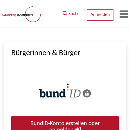
Zum Hauptinhalt springen
Suche
Anmelden
M
Bürgerinnen & Bürger
BundID-Konto erstellen oder