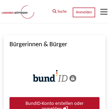
Zum Hauptinhalt springen
Suche
Anmelden
M
Bürgerinnen & Bürger
BundID-Konto erstellen oder