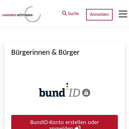
Zum Hauptinhalt springen
Suche
Anmelden
M
Bürgerinnen & Bürger
BundID-Konto erstellen oder