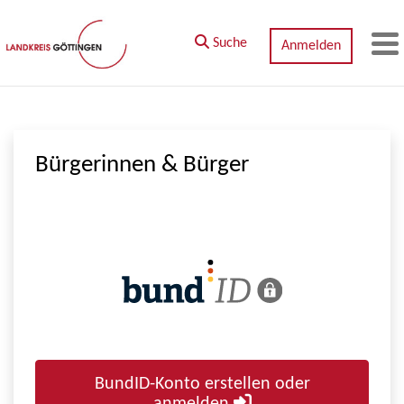
Zum Hauptinhalt springen
Suche
Anmelden
M
Bürgerinnen & Bürger
BundID-Konto erstellen oder