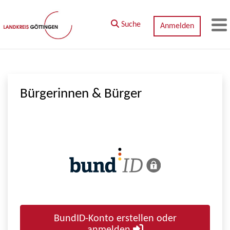
Zum Hauptinhalt springen
Suche
Anmelden
M
Bürgerinnen & Bürger
BundID-Konto erstellen oder