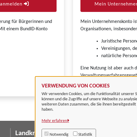
r anmelden
Mein Unternehmen
zierung für Bürgerinnen und
Mein Unternehmenskonto ist 
. Mit einem BundID-Konto
Organisationen, insbesonder
Juristische Person
Vereinigungen, de
natürliche Persone
Eine Nutzung ist aber auch 
Verwaltungsverfahrensgeset
VERWENDUNG VON COOKIES
Wir verwenden Cookies, um die Funktionalität unserer S
können und die Zugriffe auf unsere Webseite zu analysi
weiteren Daten zusammen, die Sie ihnen bereitgestell
haben.
Mehr erfahren
Landkreis Göttingen
I
Notwendig
Statistik