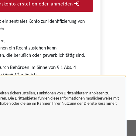
skonto erstellen oder anmelden
ein zentrales Konto zur Identifizierung von
e:
en,
nen ein Recht zustehen kann
n, die beruflich oder gewerblich tätig sind.
durch Behörden im Sinne von § 1 Abs. 4
z (VwVfG) möglich.
eiten sicherzustellen, Funktionen von Drittanbietern anbieten zu
eren. Die Drittanbieter führen diese Informationen möglicherweise mit
t haben oder die sie im Rahmen Ihrer Nutzung der Dienste gesammelt
mpressum