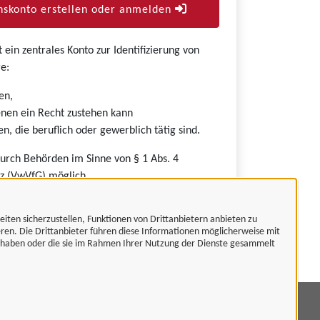
skonto erstellen oder anmelden
ein zentrales Konto zur Identifizierung von
e:
en,
nen ein Recht zustehen kann
n, die beruflich oder gewerblich tätig sind.
durch Behörden im Sinne von § 1 Abs. 4
z (VwVfG) möglich.
eiten sicherzustellen, Funktionen von Drittanbietern anbieten zu
eren. Die Drittanbieter führen diese Informationen möglicherweise mit
t haben oder die sie im Rahmen Ihrer Nutzung der Dienste gesammelt
mpressum