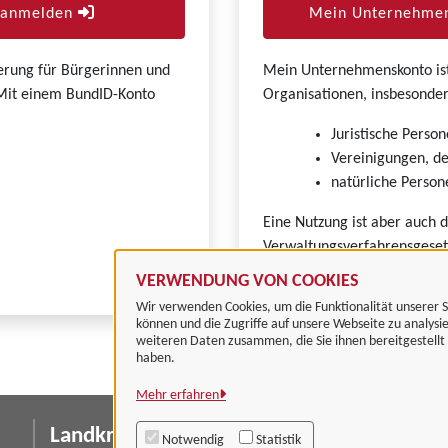
r anmelden
Mein Unternehmen
zierung für Bürgerinnen und
Mein Unternehmenskonto ist 
. Mit einem BundID-Konto
Organisationen, insbesonder
Juristische Person
Vereinigungen, de
natürliche Persone
Eine Nutzung ist aber auch 
Verwaltungsverfahrensgeset
VERWENDUNG VON COOKIES
Wir verwenden Cookies, um die Funktionalität unserer S
können und die Zugriffe auf unsere Webseite zu analysi
weiteren Daten zusammen, die Sie ihnen bereitgestell
haben.
Mehr erfahren
Landkreis Göttingen
I
Notwendig
Statistik