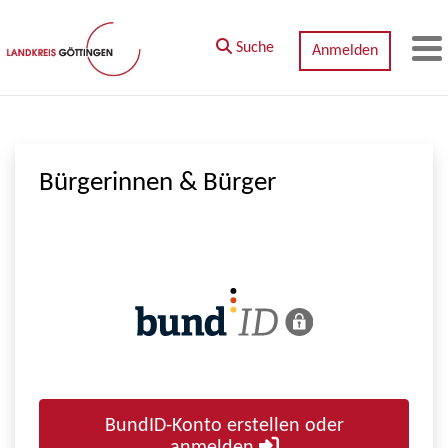
Zum Hauptinhalt springen
Suche
Anmelden
M
Bürgerinnen & Bürger
BundID-Konto erstellen oder