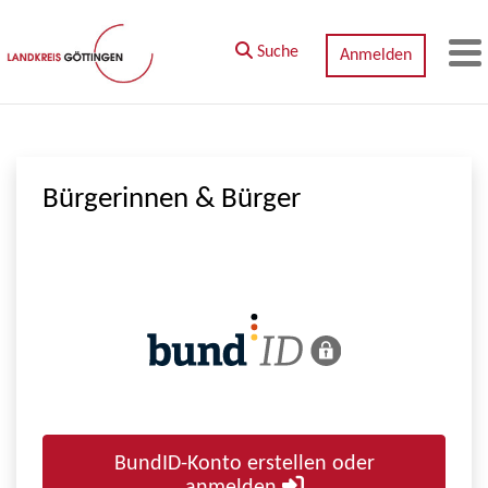
Zum Hauptinhalt springen
Suche
Anmelden
M
Bürgerinnen & Bürger
BundID-Konto erstellen oder