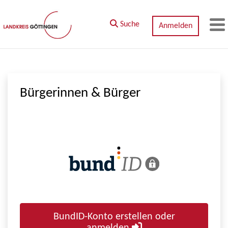
Zum Hauptinhalt springen
Suche
Anmelden
M
Bürgerinnen & Bürger
BundID-Konto erstellen oder