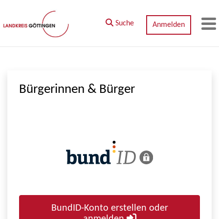
Zum Hauptinhalt springen
Suche
Anmelden
M
Bürgerinnen & Bürger
BundID-Konto erstellen oder