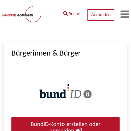
Zum Hauptinhalt springen
Suche
Anmelden
M
Bürgerinnen & Bürger
BundID-Konto erstellen oder