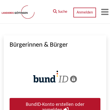
Zum Hauptinhalt springen
Suche
Anmelden
M
Bürgerinnen & Bürger
BundID-Konto erstellen oder