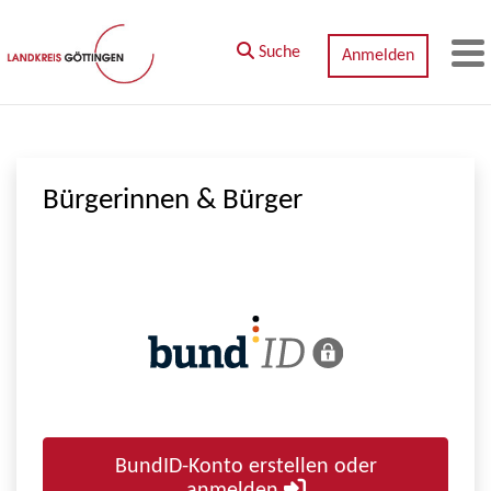
Zum Hauptinhalt springen
Suche
Anmelden
M
Bürgerinnen & Bürger
BundID-Konto erstellen oder