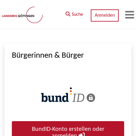
Zum Hauptinhalt springen
Suche
Anmelden
M
Bürgerinnen & Bürger
BundID-Konto erstellen oder