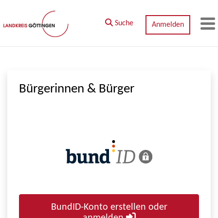
Zum Hauptinhalt springen
Suche
Anmelden
M
Bürgerinnen & Bürger
BundID-Konto erstellen oder