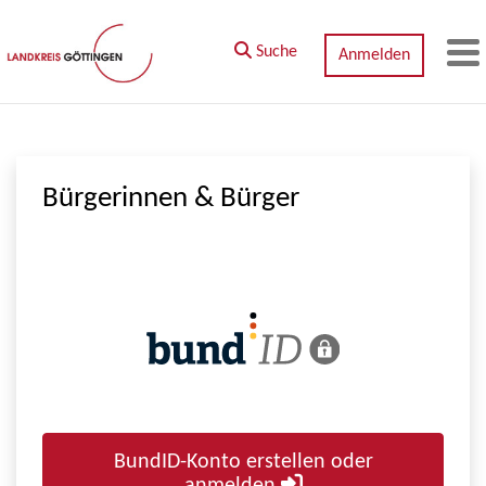
Zum Hauptinhalt springen
Suche
Anmelden
M
Bürgerinnen & Bürger
BundID-Konto erstellen oder