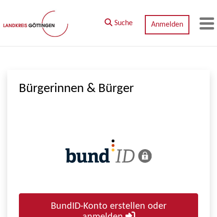
Zum Hauptinhalt springen
Suche
Anmelden
M
Bürgerinnen & Bürger
BundID-Konto erstellen oder