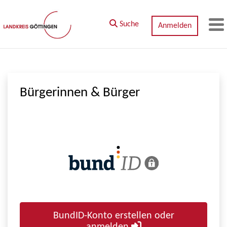
Zum Hauptinhalt springen
Suche
Anmelden
M
Bürgerinnen & Bürger
BundID-Konto erstellen oder